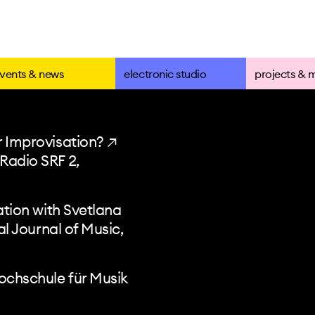
vents & news
electronic studio
projects & 
r Improvisation? ↗
Radio SRF 2,
tion with Svetlana
al Journal of Music,
ochschule für Musik