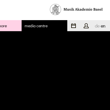
de
en
more
media centre