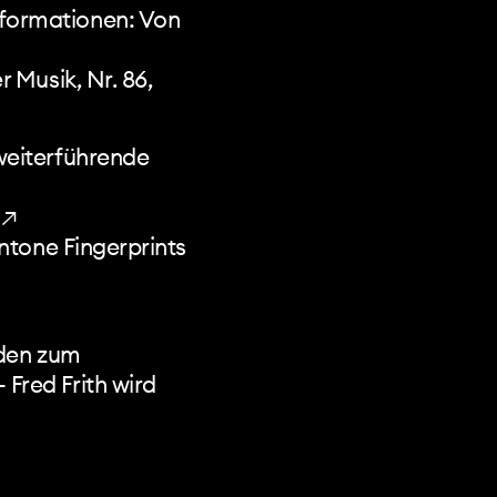
formationen: Von
r Musik, Nr. 86,
weiterführende
 ↗
tone Fingerprints
nden zum
 Fred Frith wird