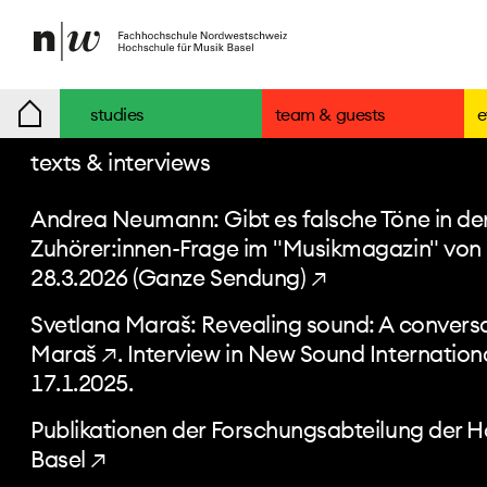
studies
team & guests
e
texts & interviews
Andrea Neumann: Gibt es falsche Töne in de
Zuhörer:innen-Frage im "Musikmagazin" von 
28.3.2026 (
Ganze Sendung) ↗
Svetlana Maraš:
Revealing sound: A conversa
Maraš ↗
. Interview in New Sound Internation
17.1.2025.
Publikationen der Forschungsabteilung der H
Basel ↗