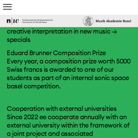
home
creative interpretation in new music
→
specials
studies
Eduard Brunner Composition Prize
general informations
Every year, a composition prize worth 5000
composition
Swiss francs is awarded to one of our
open creation
students as part of an internal sonic space
creative interpretation in new music
basel competition.
teaching staff
entrance exam/applications
Cooperation with external universities
specials
Since 2022 ee cooperate annually with an
degree programmes
external university within the framework of
students
a joint project and associated