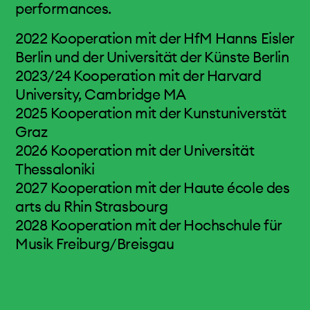
performances.
audio design
music theory
2022 Kooperation mit der HfM Hanns Eisler
minors, cas & phd
Berlin und der Universität der Künste Berlin
2023/24 Kooperation mit der Harvard
team & guests
University, Cambridge MA
2025 Kooperation mit der Kunstuniverstät
events & news
Graz
2026 Kooperation mit der Universität
electronic studio
Thessaloniki
2027 Kooperation mit der Haute école des
projects & more
arts du Rhin Strasbourg
2028 Kooperation mit der Hochschule für
media centre
Musik Freiburg/Breisgau
calendar