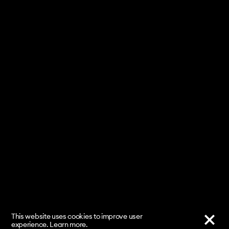
Basler Zeitung zu "Im Flow der Apokalypse" -
11.10.2020 ↗
BaselLive zu "Im Flow der Apokalypse" -
11.10.2020 ↗
Radio SRF Kultur kompakt zu "Im Flow der
Apokalypse" - 12.10.2020 ↗
bz Basel zu "Im Flow der Apokalypse" -
12.10.2020 ↓
This website uses cookies to improve user
experience.
Learn more
.