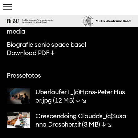
home
media
studies
Biografie sonic space basel
Download PDF ↓
team & guests
events & news
Pressefotos
electronic studio
Überläufer1_(c)Hans-Peter Hus
er.jpg
(12 MB)
↓ ↘
projects & more
Crescendoing Cloudds_(c)Susa
nna Drescher.tif
(3 MB)
↓ ↘
media centre