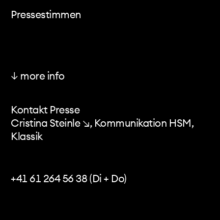
video
Pressestimmen
audio
concert programmes
texts & interviews
websites
↓ more info
Basler Zeitung: Portrait von Sarah Maria Sun -
media
3.8.2024 ↓
calendar
Kontakt Presse
Nachbericht zu den Swiss Percussion Days 2022
Cristina Steinle ↘
, Kommunikation HSM,
↓
contact
Klassik
Basler Zeitung zu "Senza Ora" - 22.10.2021 ↓
Radio SRF Musik unserer Zeit zu "Im Flow der
+41 61 264 56 38 (Di + Do)
Apokalypse - 7.10.2020 ↗
RadioX zu "Im Flow der Apokalypse" -
10.10.2020 ↗