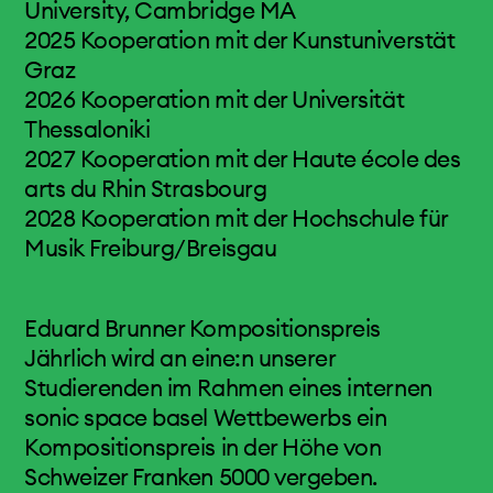
University, Cambridge MA
studium
2025 Kooperation mit der Kunstuniverstät
audiodesign
Graz
musiktheorie
2026 Kooperation mit der Universität
minors, cas & phd
Thessaloniki
2027 Kooperation mit der Haute école des
team & gäste
arts du Rhin Strasbourg
2028 Kooperation mit der Hochschule für
events & news
Musik Freiburg/Breisgau
elektronisches studio
Eduard Brunner Kompositionspreis
projects & more
Jährlich wird an eine:n unserer
Studierenden im Rahmen eines internen
mediathek
sonic space basel Wettbewerbs ein
Kompositionspreis in der Höhe von
Schweizer Franken 5000 vergeben.
kalender