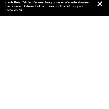
gestalten. Mit der Verwendung unserer Website stimmen
Sie unserer Datenschutzrichtlinie und Benutzung von
Cookies zu.
nach oben
↑
Kontakt
Fachhochschule Nordwestschweiz FHNW
Hochschule für Musik Basel / Institut Klassik
Leonhardstrasse 6 / 4009 Basel
sonicspacebasel.hsm@fhnw.ch
fhnw.ch/musik
|
Impressum
|
Datenschutz