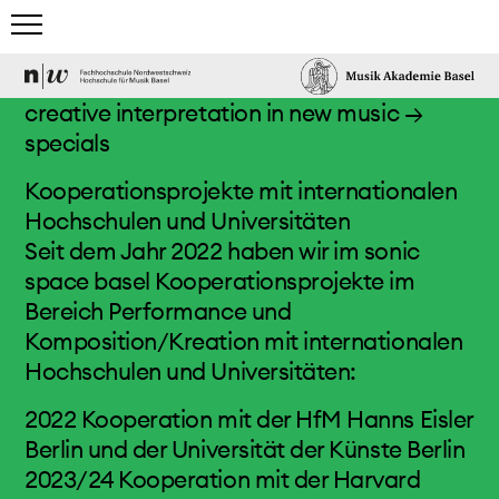
home
creative interpretation in new music
→
specials
studium
Kooperationsprojekte mit internationalen
anmeldung/eignungsabklärung/allgemeine
Hochschulen und Universitäten
informationen
Seit dem Jahr 2022 haben wir im sonic
komposition
space basel Kooperationsprojekte im
open creation
Bereich Performance und
creative interpretation in new music
Komposition/Kreation mit internationalen
Hochschulen und Universitäten:
dozierende
eignungsabklärung/anmeldung
2022 Kooperation mit der HfM Hanns Eisler
specials
Berlin und der Universität der Künste Berlin
studierende
2023/24 Kooperation mit der Harvard