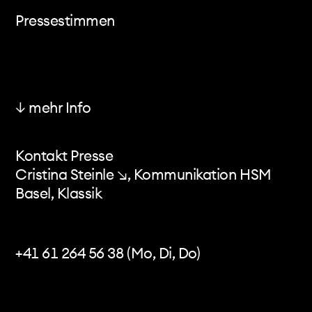
video
Pressestimmen
audio
konzertprogramme
texte & interviews
websites
↓ mehr Info
Basler Zeitung: Portrait von Sarah Maria Sun -
medien
3.8.2024 ↓
kalender
Kontakt Presse
Nachbericht zu den Swiss Percussion Days 2022
Cristina Steinle ↘
, Kommunikation HSM
↓
kontakt
Basel, Klassik
Basler Zeitung zu "Senza Ora" - 22.10.2021 ↓
Radio SRF Musik unserer Zeit zu "Im Flow der
+41 61 264 56 38 (Mo, Di, Do)
Apokalypse - 7.10.2020 ↗
RadioX zu "Im Flow der Apokalypse" -
10.10.2020 ↗