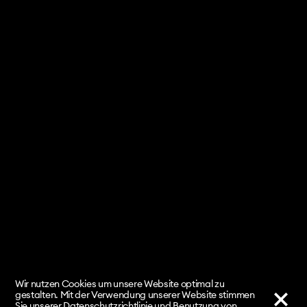
Basler Zeitung zu "Im Flow der Apokalypse" -
11.10.2020 ↗
BaselLive zu "Im Flow der Apokalypse" -
11.10.2020 ↗
Radio SRF Kultur kompakt zu "Im Flow der
Apokalypse" - 12.10.2020 ↗
bz Basel zu "Im Flow der Apokalypse" -
12.10.2020 ↓
Biel-Benkemer Dorfzytig zu "Im Flow der
Apokalypse" - 30.10.2020 ↓
Wir nutzen Cookies um unsere Website optimal zu
gestalten. Mit der Verwendung unserer Website stimmen
Sie unserer Datenschutzrichtlinie und Benutzung von