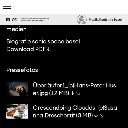
home
medien
studium
Biografie sonic space basel
Download PDF ↓
team & gäste
events & news
Pressefotos
elektronisches studio
Überläufer1_(c)Hans-Peter Hus
er.jpg
(12 MB)
↓ ↘
projects & more
Crescendoing Cloudds_(c)Susa
nna Drescher.tif
(3 MB)
↓ ↘
mediathek