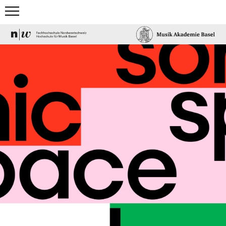
home
studium
team & gäste
events & news
elektronisches studio
projects & more
mediathek