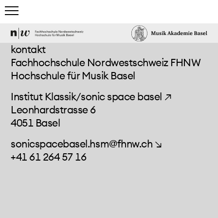
home
kontakt
Fachhochschule Nordwestschweiz FHNW
studium
Hochschule für Musik Basel
team & gäste
Institut Klassik/sonic space basel ↗
Leonhardstrasse 6
events & news
4051 Basel
elektronisches studio
sonicspacebasel.hsm@fhnw.ch ↘
+41 61 264 57 16
projects & more
mediathek