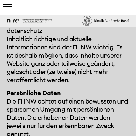
home
datenschutz
Inhaltlich richtige und aktuelle
studium
Informationen sind der FHNW wichtig. Es
ist deshalb möglich, dass Inhalte unserer
team & gäste
Website ganz oder teilweise geändert,
gelöscht oder (zeitweise) nicht mehr
events & news
veröffentlicht werden.
elektronisches studio
Persönliche Daten
Die FHNW achtet auf einen bewussten und
projects & more
sparsamen Umgang mit persönlichen
Daten. Die erhobenen Daten werden
mediathek
jeweils nur für den erkennbaren Zweck
genutzt.