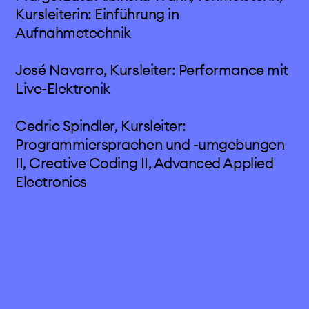
Kursleiterin: Einführung in
aktivitäten
Aufnahmetechnik
projects & more
José Navarro, Kursleiter: Performance mit
Live-Elektronik
mediathek
Cedric Spindler, Kursleiter:
kalender
Programmiersprachen und -umgebungen
II, Creative Coding II, Advanced Applied
kontakt
Electronics