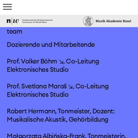
home
team
studium
Dozierende und Mitarbeitende
team & gäste
Prof. Volker Böhm ↘
, Co-Leitung
Elektronisches Studio
events & news
Prof. Svetlana Maraš ↘
, Co-Leitung
elektronisches studio
Elektronisches Studio
informationen
Robert Hermann, Tonmeister, Dozent:
team
Musikalische Akustik, Gehörbildung
geschichte
Małgorzata Albińska-Frank, Tonmeisterin,
studios