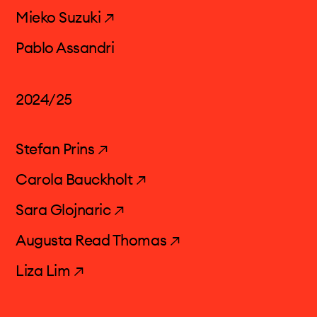
events & news
Mieko Suzuki ↗
elektronisches studio
Pablo Assandri
projects & more
2024/25
mediathek
Stefan Prins ↗
kalender
Carola Bauckholt ↗
kontakt
Sara Glojnaric ↗
Augusta Read Thomas ↗
Liza Lim ↗