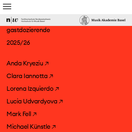
home
gastdozierende
studium
2025/26
team & gäste
Anda Kryeziu ↗
dozierende
Clara Iannotta ↗
leitung
Lorena Izquierdo ↗
gastdozierende
partnerinnen/partner
Lucia Udvardyova ↗
alumni
Mark Fell ↗
trägerinnen
Michael Künstle ↗