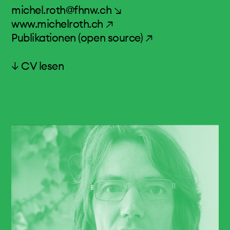
Sätze über musikalische Konzeptkunst. Texte
michel.roth@fhnw.ch ↘
2012-2018
www.michelroth.ch ↗
Publikationen (open source) ↗
↓ CV lesen
Prof. Dr. phil. Michel Roth
Michel Roth, geboren 1976 in Altdorf, lebt in
Luzern. Er ist Professor für Komposition und
Musiktheorie an der Hochschule für Musik Basel
und Mitglied der dortigen Forschungsabteilung.
Als langjähriger Leiter des Luzerner Studios für
zeitgenössische Musik arbeitete er unter
anderem mit Pierre Boulez, Helmut
Lachenmann und Peter Eötvös zusammen.
Viele Radio- und CD-Produktionen
dokumentieren sein Schaffen, für das er