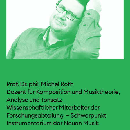
Professor für Komposition und Musiktheorie an
kontakt
der Hochschule für Musik FHNW in Basel.
Aufführungen (Auswahl): Donaueschinger
Musiktage, Wittener Tage für Neue
Kammermusik, Ultraschall Berlin, MaerzMusik
Berlin, Foreign Affairs Berlin, Volksbühne am
Rosa-Luxemburg-Platz Berlin, Elbphilharmonie
Hamburg, Eclat Stuttgart, Biennale Venedig,
Gaudeamus Music Week Amsterdam,
Warschauer Herbst, Biennale de Musique en
Prof. Dr. phil. Michel Roth
Scène Lyon, Ultima Festival Oslo, Huddersfield
Dozent für Komposition und Musiktheorie,
Contemporary Music Festival, Musica
Analyse und Tonsatz
Straßburg, MusicAcoustica Festival Peking,
Wissenschaftlicher Mitarbeiter der
Liquid Architecture Melbourne
Forschungsabteilung – Schwerpunkt
Instrumentarium der Neuen Musik
Bücher Musik mit Musik – Texte 2005-2011 und