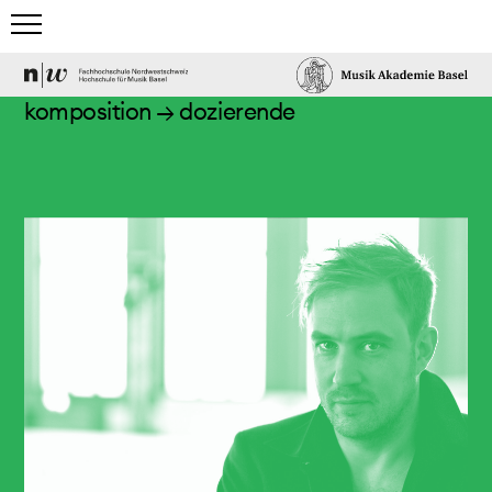
home
komposition
→ dozierende
studium
anmeldung/eignungsabklärung/allgemeine
informationen
komposition
studium
dozierende
elektronisches studio basel
specials
studierende
open creation