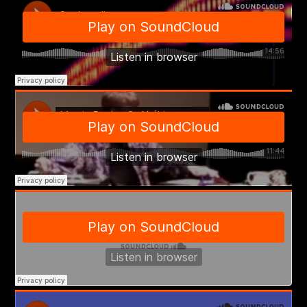
video
audio
konzertprogramme
texte & interviews
websites
medien
kalender
kontakt