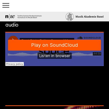
home
audio
studium
team & gäste
events & news
elektronisches studio
projects & more
mediathek