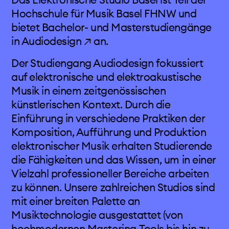
aktivitäten
Hochschule für Musik Basel FHNW und
bietet
Bachelor- und Masterstudiengänge
projects & more
in Audiodesign ↗
an.
Der Studiengang Audiodesign fokussiert
mediathek
auf elektronische und elektroakustische
Musik in einem zeitgenössischen
kalender
künstlerischen Kontext. Durch die
Einführung in verschiedene Praktiken der
kontakt
Komposition, Aufführung und Produktion
elektronischer Musik erhalten Studierende
die Fähigkeiten und das Wissen, um in einer
Vielzahl professioneller Bereiche arbeiten
zu können. Unsere zahlreichen Studios sind
mit einer breiten Palette an
Musiktechnologie ausgestattet (von
hochmodernen Mastering-Tools bis hin zu