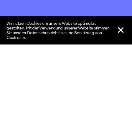
Wir nutzen Cookies um unsere Website optimal zu
gestalten. Mit der Verwendung unserer Website stimmen
Sie unserer Datenschutzrichtlinie und Benutzung von
Cookies zu.
nach oben
↑
Kontakt
Fachhochschule Nordwestschweiz FHNW
Hochschule für Musik Basel / Institut Klassik
Leonhardstrasse 6 / 4009 Basel
sonicspacebasel.hsm@fhnw.ch