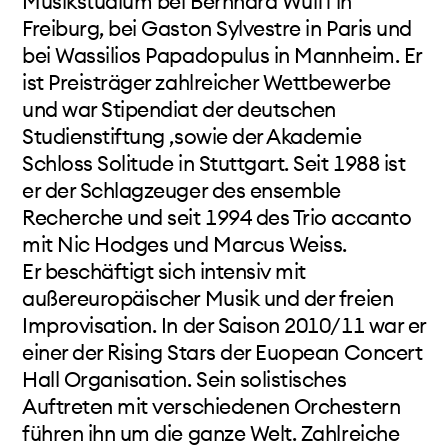
Musikstudium bei Bernhard Wulff in
Ferienkursen, ausserdem kuratiert und leitet er
Freiburg, bei Gaston Sylvestre in Paris und
seit 2010 das internationale Festival für
bei Wassilios Papadopulus in Mannheim. Er
zeitgenössische Kammermusik in Tel Aviv - "Tzlil
ist Preisträger zahlreicher Wettbewerbe
Meudcan" (Hebräisch für: "aktueller Ton").
und war Stipendiat der deutschen
https://yarondeutsch.com ↗
Studienstiftung ,sowie der Akademie
Schloss Solitude in Stuttgart. Seit 1988 ist
er der Schlagzeuger des ensemble
Recherche und seit 1994 des Trio accanto
mit Nic Hodges und Marcus Weiss.
Er beschäftigt sich intensiv mit
außereuropäischer Musik und der freien
Improvisation. In der Saison 2010/11 war er
einer der Rising Stars der Euopean Concert
Hall Organisation. Sein solistisches
Auftreten mit verschiedenen Orchestern
führen ihn um die ganze Welt. Zahlreiche