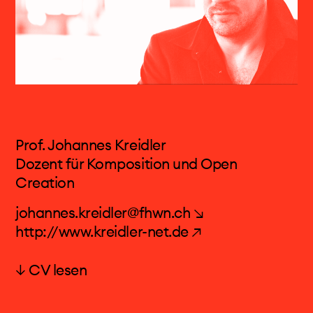
Promotion auf der Musiktheorie des frühen 17.
Jahrhunderts. Im Zentrum seines
Dissertationsprojektes standen frühe
Dreiklangskonzepte und insbesondere das
„Triga harmonica“-Konzept von Henricus
Baryphonus. Moritz Heffter unterrichtete am
Institut für Alte Musik an der Musikhochschule
Trossingen, an der HfK Bremen, am
Prof. Johannes Kreidler
Musikwissenschaftlichen Seminar der
Dozent für Komposition und Open
Universität Freiburg und an der HfM Karlsruhe.
Creation
johannes.kreidler@fhwn.ch ↘
Sein momentaner Arbeitsschwerpunkt liegt auf
http://www.kreidler-net.de ↗
dem Feld der digitalen Geisteswissenschaften.
Dabei geht es um den Aufbau und die
↓ CV lesen
Weiterentwicklung von Werkzeugen, die sowohl
Prof. Johannes Kreidler
in der Forschung als auch in der Lehre
Johannes Kreidler (1980) studierte in Freiburg
Anwendung finden können. In den letzten