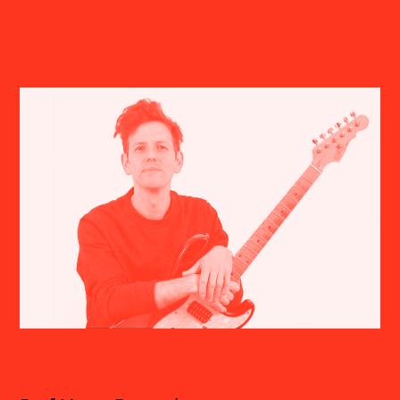
Volker Böhm, geboren 1971 in Freiburg (D), lebt
und arbeitet als Musiker, Audiodesigner und
Programmierer in Basel. Neben seiner
Unterrichtstätigkeit am Elektronischen Studio
der Hochschule für Musik FHNW realisiert er
Kunst-, Musik- und Medienprojekte in den
Bereichen Neue Musik, Theater, (Klang)-
Installation und elektroakustische
Improvisation.