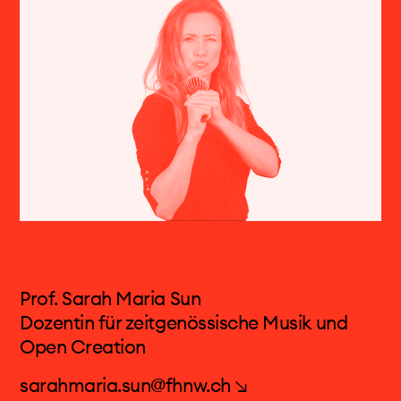
zählen die Uraufführung eines abendfüllenden
Cuniot haben ihr jeweils ein Bratschenkonzert
90-minütigen Duos von Sarah Hennies bei den
gewidmet.
Donaueschinger Musiktagen und beim hcmf//
sowie Konzerte bei ECLAT Stuttgart, Ultraschall
Geneviève spielt unter der Leitung von Pierre
Berlin, den Wittener Tagen für neue
Boulez, Oliver Knussen, Sylvain Cambreling,
Kammermusik, Eavesdropping und dem
Jonathan Nott und George Benjamin mit allen
Aldeburgh Festival. Sarah war Gastkünstlerin an
wichtigen europäischen Ensembles für
der Universität der Künste Berlin, der
moderne Musik. Sie war Mitglied von Ensemble
Hochschule für Musik Hannover, der University
Modern und Ensemble Recherche. Ihr Spiel
of Huddersfield, der University of Chicago und
inspiriert vor allem Georges Aperghis, der
der University of California San Diego. Ihr
mehrere Solo- und Kammermusikstücke für sie
Debüt-Soloalbum SPUN (Coviello
schrieb. Sie wirkte in drei seiner
Contemporary) wurde für den Preis der
Prof. Sarah Maria Sun
Musiktheaterstücke mit:
Commentaires,
deutschen Schallplattenkritik im Bereich Neue
Dozentin für zeitgenössische Musik und
Machinations
und
Un Temps Bis
. Durch diese
Musik nominiert. Ausserdem hat sie Solo- und
Open Creation
intensive Kollaboration mit Georges Aperghis
Duo-Alben bei Winter & Winter, all that dust,
entwickelt sie auch ein Repertoire, bei dem sie
sarahmaria.sun@fhnw.ch ↘
another timbre und Marginal Frequency
mit ihrer Stimme auf der Bühne agiert.