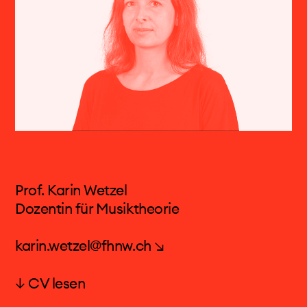
europäischen Orchestern und Ensembles, sowie
auch als Kammermusiker mit dem
Trio Accanto
und mit dem Saxophonensemble
Xasax/Paris.
Er arbeitete unter anderem mit fol-genden
Komponisten zusammen, die Werke für ihn
schrieben: Aperghis, Cage, Furrer, Globokar,
Haas, Hosokawa, Kyburz, Lachenmann, Netti,
Prins, Saunders, Sciarrino, Stockhausen,
Vassena. Im Jahre 2010 erschien beim Verlag
Bärenreiter das Fachbuch „The Techniques of
Prof. Karin Wetzel
Saxophone Playing“.
Dozentin für Musiktheorie
Masterclasses an europäischen (Paris, Madrid,
London, Berlin, Wien, Porto, Riga u.a.) und
karin.wetzel@fhnw.ch ↘
amerikanischen Hochschulen. Seit vielen Jahren
ist er Dozent bei den „Darmstädter Ferienkursen
↓ CV lesen
Prof. Karin Wetzel
für neue Musik“ und bei der Ensemble-