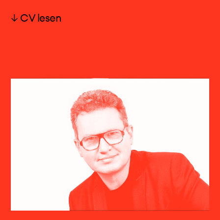
Kritische Theorie, Deutscher Idealismus
↓ CV lesen
Prof. Caspar Johannes Walter
Caspar Johannes Walter, geb. 1964 in
Frankfurt/Main, hatte Kompositionsunterricht
bei V. D. Kirchner (Wiesbaden), J. Fritsch und C.
Barlow (Musikhochschule Köln, 1985-90).
1985 war er Mitbegründer des Kölner
Thürmchen Verlages. Er erhielt eine Reihe
bedeutender Kompositionspreise und
Stipendien; die vom Deutschen Musikrat bei
Wergo herausgegebene Portrait-CD mit
Kammermusik von Caspar Johannes Walter
erhielt 1998 den Preis der deutschen
Schallplattenkritik. Sein Interesse als Interpret -
er ist Cellist in dem 1991 von ihm
mitbegründeten Thürmchen Ensemble - gilt vor