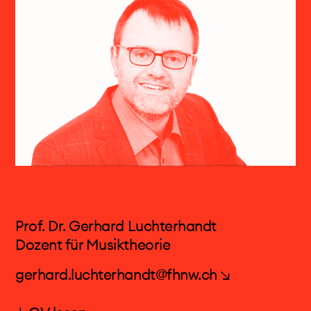
künstlerischen Ausbildung schloss sie an der
Hochschule für Musik Karlsruhe ein
Masterstudium der Musikwissenschaft an.
Gastverträge verbanden sie mit der Staatsoper
Stuttgart, dem Oldenburgischen Staatstheater,
dem Theater Augsburg, dem Nationaltheater
Mannheim und dem Theater Basel. Sie arbeitete
u.a. mit Regisseuren wie Georges Delnon,
Massimo Rocchi, Johannes Schmid, Hendrik
Müller und Joachim Schlömer sowie den
Dirigenten Titus Engel, Michael Wendeberg und
Bernhard Epstein. Seit 2012 ist sie regelmässig
Prof. Dr. Gerhard Luchterhandt
beim Lucerne Festival zu Gast, u.a. mit
Dozent für Musiktheorie
Musiktheatern von Michel Roth, Alfred
Zimmerlin, Mike Svoboda und Michael
gerhard.luchterhandt@fhnw.ch ↘
Wertmüller. Sie arbeitete darüber hinaus mit
Komponisten wie Hans Tutschku, Kurt