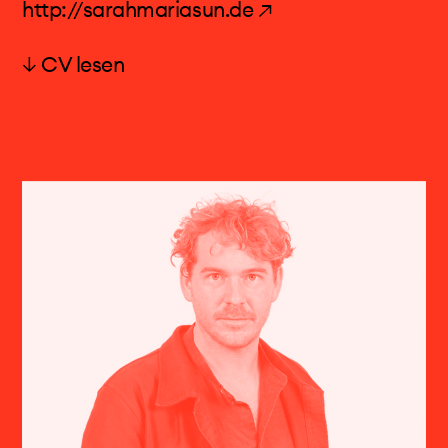
http://sarahmariasun.de ↗
veröffentlicht. Neben ihren künstlerischen
Während 10 Jahren spielte Geneviève Strosser
Aktivitäten ist sie Dozentin der Violinklasse bei
im Chamber Orchestra of Europe mit Nikolaus
↓ CV lesen
den Darmstädter Ferienkursen und hat einen
Prof. Sarah Maria Sun
Harnoncourt, Claudio Abbado, Carlo Maria
Lehrauftrag an der Hochschule Luzern – Musik
Giulini, Sir Georg Solti und anderen. Heute wird
Sarah Maria Sun zählt zu den herausragenden
im Institut für Neue Musik, Komposition und
sie regelmässig als Gast-Bratschistin bei
Interpretinnen der Zeitgenössischen
Theorie.
Orchestern wie dem Philharmonia Orchestra,
Musikszene. Ihr Repertoire beinhaltet 2000
BBC Wales, Orchestre National de France,
Kompositionen vom 16. bis 21. Jahrhundert,
Sinfonierorchester Basel und Orchestre du
darunter 400 Uraufführungen. Sie ist
Théâtre de la Monnaie Bruxelles eingeladen.
regelmässig weltweit in namenhaften Festivals,
Geneviève Strosser war Mitglied des Vellinger
Opernhäusern und Konzerthäusern zu Gast. Für
String Quartet in London (mit Gordan Nikolitch,
ihre Darstellung komplexer Frauenfiguren wie
Philippe Honoré, Sally Pendlebury).
die Doppelfigur Elsa/Lohengrin in Salavatore
Ihre Porträt-CD ist beim Label Aeon erschienen,
Sciarrino's Monodram
Lohengrin
oder die der
weitere CDs mit ihren Aufnahmen bei ECM,
Gwen in Philip Venables'
Psychose 4.48
wurde
Kairos, Hungaroton Klassik.
sie als Sängerin des Jahres nominiert. Von 2007-
2015 war sie die Erste Sopranistin der Neuen
Neben ihrer Konzerttätigkeit ist Geneviève eine