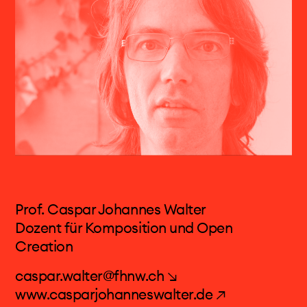
der eikones Graduate School der Universität
Basel, wo 2022 seine Promotion in Philosophie
erfolgte. Die Doktorarbeit trägt den Titel
„Musikalischer Materialismus. Eine Philosophie
der zeitgenössischen Musik“ und ist 2023 bei
Velbrück
open access ↗
erschienen. 2018
erfolgte ein Forschungsaufenthalt als Visiting
Scholar an der Columbia University in New York.
Von 2019-2022 war er Assistent bei Prof.
Emmanuel Alloa am Lehrstuhl für
Kunstphilosophie der Universität Fribourg.
Prof. Caspar Johannes Walter
Daneben war er als Redakteur der
Dozent für Komposition und Open
Musikzeitschrift
Dissonance
und als
Creation
Musikkritiker für Zeitschriften und Radios tätig.
caspar.walter@fhnw.ch ↘
Forschungsschwerpunkte
www.casparjohanneswalter.de ↗
Ästhetik, Musikphilosophie, Kunsttheorie,