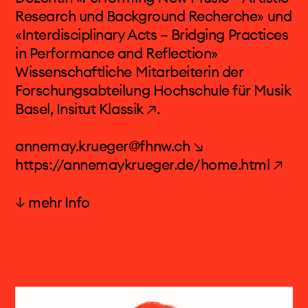
Contemporary Music Festival, Musica
Research und Background Recherche» und
Straßburg, MusicAcoustica Festival Peking,
«Interdisciplinary Acts – Bridging Practices
Liquid Architecture Melbourne
in Performance and Reflection»
Wissenschaftliche Mitarbeiterin der
Bücher Musik mit Musik – Texte 2005-2011 und
Forschungsabteilung Hochschule für Musik
Sätze über musikalische Konzeptkunst. Texte
Basel, Insitut Klassik ↗
.
2012-2018
annemay.krueger@fhnw.ch ↘
https://annemaykrueger.de/home.html ↗
↓ mehr Info
Anne-May Krüger
Die Mezzosopranistin Anne-May Krüger wurde
in Berlin geboren und studierte Gesang an den
Musikhochschulen in Leipzig und Karlsruhe,
sowie bei Rudolf Piernay. Nach ihrer