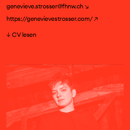
Indetermination (u.a. David Tudor), kollaborative
genevieve.strosser@fhnw.ch ↘
Kunst (u.a. Dieter Roth und die „Selten gehörte
Musik“) und Organologie (u.a. Spieltechniken
https://genevievestrosser.com/ ↗
der Posaune und des Schlagzeugs).
↓ CV lesen
Prof. Geneviève Strosser
Geneviève Strosser ist eine der interessantesten
Instrumentalistinnen der Gegenwart. Als Solistin
konzertiert sie mit Orchestern wie dem
Symphonieorchester des Bayerischen
Rundfunks, dem Gewandhaus Leipzig, dem
Ensemble Resonanz, der NDR Elbphilharmonie,
dem Tokyo Symphony Orchestra, La Verdi
Milano, dem SWR, WDR, Residentie Orchester
Den Haag, Budapest Festival Orchestra und
Orchestre Philharmonique de Strasbourg unter
der Leitung von Peter Eötvös, Brad Lubman,