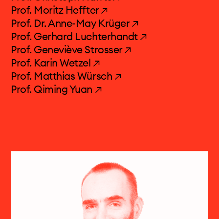
events & news
Prof. Moritz Heffter ↗
Prof. Dr. Anne-May Krüger ↗
elektronisches studio
Prof. Gerhard Luchterhandt ↗
Prof. Geneviève Strosser ↗
projects & more
Prof. Karin Wetzel ↗
Prof. Matthias Würsch ↗
mediathek
Prof. Qiming Yuan ↗
kalender
kontakt