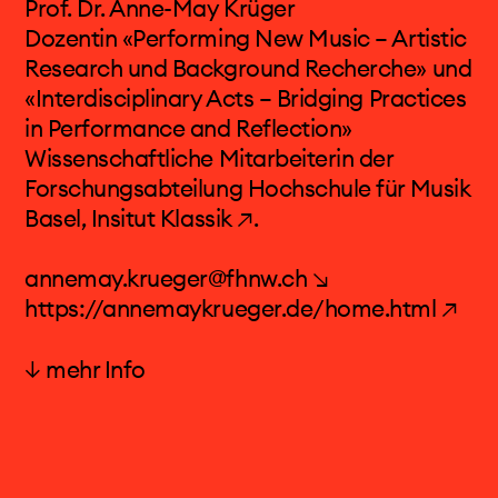
Warschauer Herbst, Biennale de Musique en
Prof. Dr. Anne-May Krüger
Scène Lyon, Ultima Festival Oslo, Huddersfield
Dozentin «Performing New Music – Artistic
Contemporary Music Festival, Musica
Research und Background Recherche» und
Straßburg, MusicAcoustica Festival Peking,
«Interdisciplinary Acts – Bridging Practices
Liquid Architecture Melbourne
in Performance and Reflection»
Wissenschaftliche Mitarbeiterin der
Bücher Musik mit Musik – Texte 2005-2011 und
Forschungsabteilung Hochschule für Musik
Sätze über musikalische Konzeptkunst. Texte
Basel, Insitut Klassik ↗
.
2012-2018
annemay.krueger@fhnw.ch ↘
https://annemaykrueger.de/home.html ↗
↓ mehr Info
Anne-May Krüger
Die Mezzosopranistin Anne-May Krüger wurde
in Berlin geboren und studierte Gesang an den
Musikhochschulen in Leipzig und Karlsruhe,