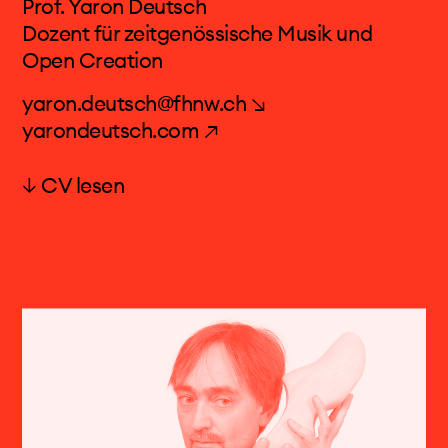
Prof. Yaron Deutsch
Dozent für zeitgenössische Musik und
Open Creation
yaron.deutsch@fhnw.ch ↘
yarondeutsch.com ↗
↓ CV lesen
Prof. Yaron Deutsch
Yaron Deutsch (Tel Aviv, 1978) ist besonders für
seine Arbeit im Bereich der zeitgenössischen
Musik bekannt. Er ist Gründer und künstlerischer
Leiter des Quartetts Nikel und häufig zu Gast
bei den bekanntesten europäischen Ensembles
und Orchestern im Bereich der
zeitgenössischen Musik. Er spielt regelmässig
mit den Ensembles Klangforum Wien und