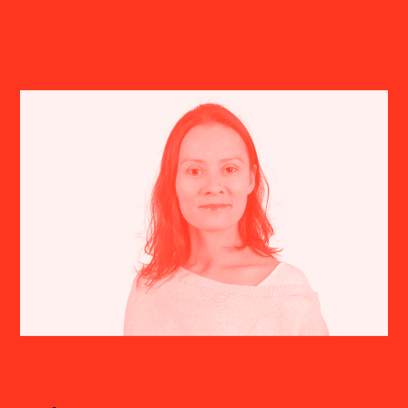
Johannes Kreidler (1980) studierte in Freiburg
und Den Haag Komposition, Elektronische
Musik und Musiktheorie, u.a. bei mathias
spahlinger und Orm Finnendahl. 2012 erhielt er
den Kranichsteiner Musikpreis der Darmstädter
Ferienkurse für Neue Musik. Seit 2019 ist er
Professor für Komposition an der Hochschule
für Musik Basel FHNW.
Aufführungen (Auswahl): Donaueschinger
Musiktage, Wittener Tage für Neue
Kammermusik, Ultraschall Berlin, MaerzMusik
Berlin, Foreign Affairs Berlin, Volksbühne am
Rosa-Luxemburg-Platz Berlin, Elbphilharmonie
Hamburg, Eclat Stuttgart, Biennale Venedig,
Gaudeamus Music Week Amsterdam,