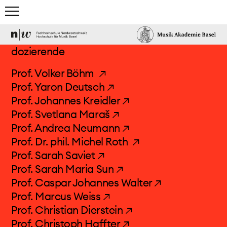
home
dozierende
studium
Prof. Volker Böhm ↗
Prof. Yaron Deutsch ↗
team & gäste
Prof. Johannes Kreidler ↗
Prof. Svetlana Maraš ↗
dozierende
Prof. Andrea Neumann ↗
leitung
Prof. Dr. phil. Michel Roth ↗
gastdozierende
Prof. Sarah Saviet ↗
partnerinnen/partner
Prof. Sarah Maria Sun ↗
Prof. Caspar Johannes Walter ↗
alumni
Prof. Marcus Weiss ↗
trägerinnen
Prof. Christian Dierstein ↗
Prof. Christoph Haffter ↗