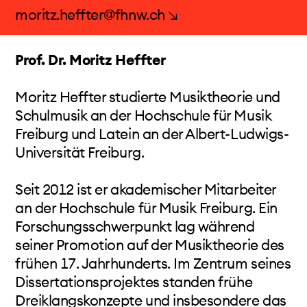
belegen sein Können. Seit 2001 ist er Professor
moritz.heffter@fhnw.ch ↘
für Schlagzeug und neue Kammermusik an der
Hochschule für Musik in Basel und seit 2014
Prof. Dr. Moritz Heffter
Gastprofessor in Madrid.
Zahlreiche Kurse für Schlagzeug, u.a. in Buenos
Moritz Heffter studierte Musiktheorie und
Aires, Berlin, Chicago, Los Angeles, Genf,
Schulmusik an der Hochschule für Musik
Madrid, Moskau, New York, Oslo, Peking,
Freiburg und Latein an der Albert-Ludwigs-
Valencia, Tiflis, Winterthur. Seit 2008 ist er
Universität Freiburg.
Schlagzeugdozent bei den internationalen
Ferienkursen für Neue Musik in Darmstadt, seit
Seit 2012 ist er akademischer Mitarbeiter
2011 Dozent bei den Impuls Kursen in Graz und
an der Hochschule für Musik Freiburg. Ein
2017 Tutor bei der Luzern Akademie.
Forschungsschwerpunkt lag während
seiner Promotion auf der Musiktheorie des
frühen 17. Jahrhunderts. Im Zentrum seines
Dissertationsprojektes standen frühe
Dreiklangskonzepte und insbesondere das