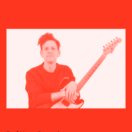
Volker Böhm, geboren 1971 in Freiburg (D), lebt
und arbeitet als Musiker, Audiodesigner und
Programmierer in Basel. Neben seiner
Unterrichtstätigkeit am Elektronischen Studio
der Hochschule für Musik FHNW realisiert er
Kunst-, Musik- und Medienprojekte in den
Bereichen Neue Musik, Theater, (Klang)-
Installation und elektroakustische
Improvisation.